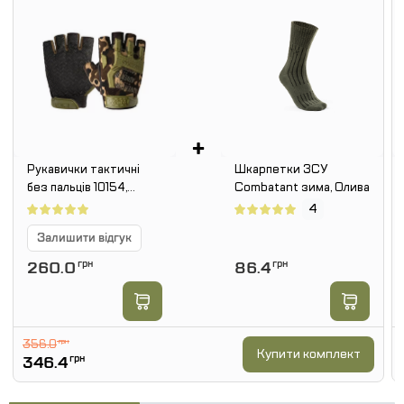
+
Рукавички тактичні
Шкарпетки ЗСУ
без пальців 10154,
Combatant зима, Олива
Камуфляж
4
Залишити відгук
260.0
грн
86.4
грн
356.0
грн
Купити комплект
346.4
грн