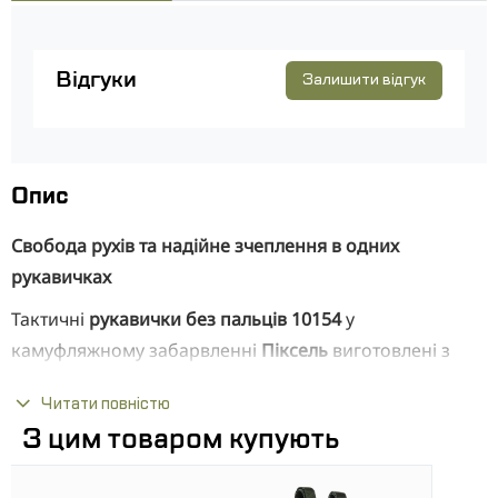
Відгуки
Залишити відгук
Опис
Свобода рухів та надійне зчеплення в одних
рукавичках
Тактичні
рукавички без пальців 10154
у
камуфляжному забарвленні
Піксель
виготовлені з
міцного текстилю та розраховані на активне
Читати повністю
використання під час полювання, страйкболу,
З цим товаром купують
туризму чи військових завдань. Відкриті пальці
зберігають чутливість рук, а продумана конструкція