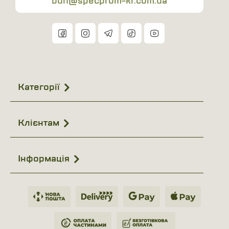
buh@specprom-kr.com.ua
місткістю
Висока зносостійкість та довговічність матеріалів
Зручна організація вмісту без навантаження
Швидкий доступ до сумки однією рукою, навіть у
рукавичках
Комфортне носіння та можливість миттєво
Категорії
перемістити сумку вперед
Надійна тактична фурнітура, розрахована на
Клієнтам
інтенсивне використання
Odin M – це сумка для тих, хто цінує надійність,
Інформація
продуману ергономіку та готовність до дії у будь-якій
ситуації.