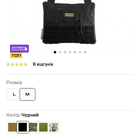
6 відгуків
Розмір
L
M
Колір
: Чорний