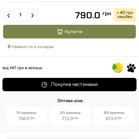
790.0
+ 40 грн
грн
кешбек
Купити
Наявність в складах
від 147 грн в місяць
Покупка частинами
Оптова ціна:
10 одиниць
20 одиниць
50 одиниць
750.5
грн
711.0
грн
671.5
грн