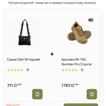
Купуючи другий товар ви отримуєте додаткову знижку.
+
Сумка Odin M Чорний
Кросівки M-TAC
Summer Pro Coyote
6
5
711.0
грн
1767.0
грн
2557.0
грн