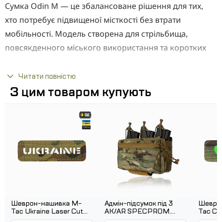
Сумка Odin M — це збалансоване рішення для тих,
хто потребує підвищеної місткості без втрати
мобільності. Модель створена для стрільбища,
повсякденного міського використання та коротких
виїздів, коли важливо взяти із собою більше
необхідного та зберегти швидкий доступ до
Читати повністю
спорядження. Продумана конструкція, зносостійкі
З цим товаром купують
матеріали та надійна фурнітура роблять Odin M
зручним інструментом як у динаміці, так і при
тривалому носінні. Сумка виготовлена ​​з Cordura
1000D - щільного та витривалого матеріалу з високою
стійкістю до стирання, вологи та механічних
пошкоджень. Дві фронтальні кишені дозволяють
грамотно організувати вміст, а основне відділення
підходить для розміщення аптечки, документів,
Шеврон-нашивка M-
Адмін-підсумок під 3
Шевро
Tac Ukraine Laser Cut
АК/AR SPECPROM.
Tac Ca
рукавичок, навушників або легкого планшета. На
наскрізна. Мультикам
Мультикам
Мульти