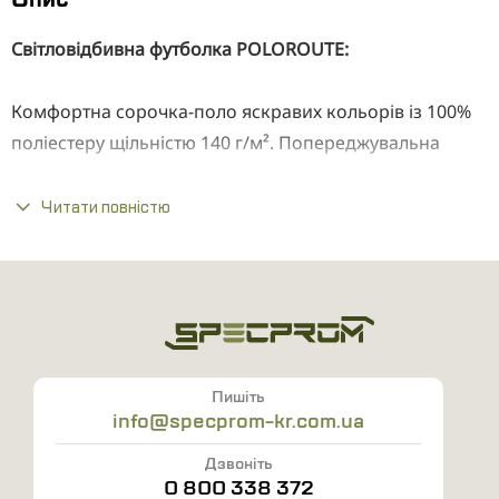
Світловідбивна футболка POLOROUTE:
Комфортна сорочка-поло яскравих кольорів із 100%
поліестеру щільністю 140 г/м². Попереджувальна
чоловіча футболка має дві вертикальні та дві
горизонтальні світловідбиваючі смуги для кращої
Читати повністю
видимості працівника.
Переваги:
Матеріал: 100% поліестер
Щільність: 140 г/м²
Короткий рукав
Пишіть
info@specprom-kr.com.ua
Комір
Дві вертикальні та дві горизонтальні
Дзвоніть
світловідбиваючі смуги
0 800 338 372