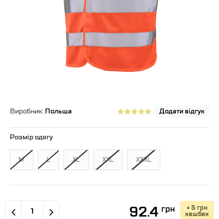
Виробник:
Польща
Додати відгук
Розмір одягу
M
L
XL
XXL
XXXL
92.4
+ 5 грн
грн
кешбек