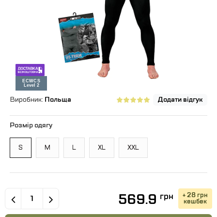
Виробник:
Польща
Додати відгук
Розмір одягу
S
M
L
XL
XXL
569.9
+ 28 грн
грн
кешбек