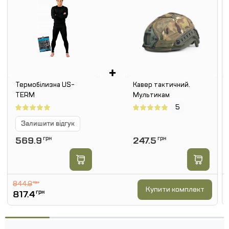
+
Термобілизна US-
Кавер тактичний.
TERM
Мультикам
5
Залишити відгук
569.9
грн
247.5
грн
844.9
грн
Купити комплект
817.4
грн