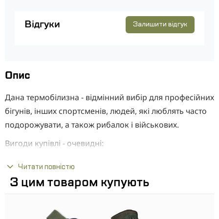
Відгуки
Залишити відгук
Опис
Дана термобілизна - відмінний вибір для професійних
бігунів, інших спортсменів, людей, які люблять часто
подорожувати, а також рибалок і військових.
Вигоди купівлі - очевидні:
Вам завжди буде тепло (навіть при сильних морозах).
Читати повністю
Термобілизна відмінно поєднується з будь-більш
З цим товаром купують
теплим одягом.
У Вас ніколи не виникне алергічні реакції на шкірі;
У Вас не буде ніяких неприємних відчуттів від поту, від