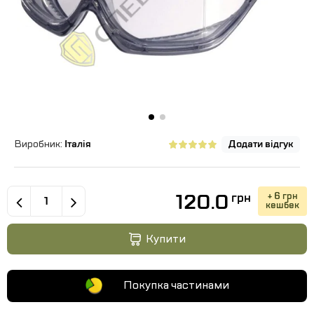
Виробник:
Італія
Додати відгук
120.0
+ 6 грн
грн
кешбек
Купити
Покупка частинами