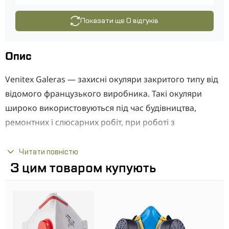
Показати ще 0 відгуків
Опис
Venitex Galeras — захисні окуляри закритого типу від
відомого французького виробника. Такі окуляри
широко використовуються під час будівництва,
ремонтних і слюсарних робіт, при роботі з
електроінструментом або верстатами, на заводах і
промислових підприємствах.
Читати повністю
З цим товаром купують
Характеристики захисних окулярів Venitex Galeras
Абсолютно прозорі полікарбонатні лінзи
забезпечують хороший огляд і чудовий захист очей