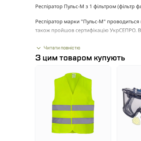
Респіратор Пульс-М з 1 фільтром (фільтр фл
Респіратор марки "Пульс-М" проводиться в 
також пройшов сертифікацію УкрСЕПРО. Ви
ЕАС і СИЗ.
Читати повністю
Забезпечує захист органів дихання від впли
З цим товаром купують
Модель Пульс-М успішно застосовується на
1990 р Використання респіраторів при зді
України.
Застосування респіратора допустимо в пр
величини 500 мг/м3.
Відмітні особливості:
протиаерозольний фільтр виготовлен
поліпропіленового матеріалу НФП