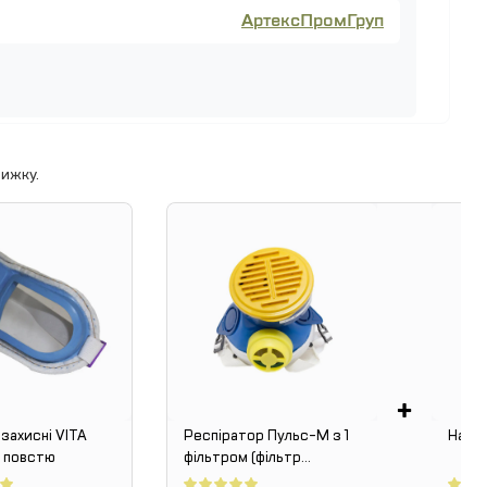
АртексПромГруп
ижку.
+
захисні VITA
Респіратор Пульс-М з 1
Нако
з повстю
фільтром (фільтр
флізелін)