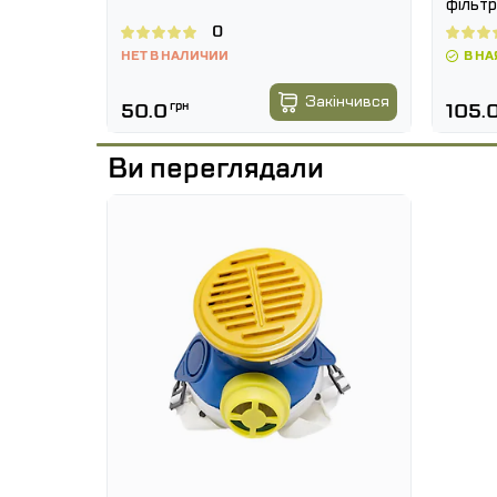
фільтр
0
НЕТ В НАЛИЧИИ
В НА
Купити
Закінчився
50.0
грн
105.
Ви переглядали