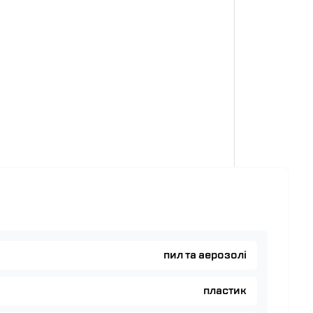
пил та аерозолі
пластик