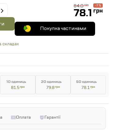
84.0
грн
-7 %
78.1
грн
ти
Покупка частинами
в складах
10 одиниць
20 одиниць
50 одиниць
81.5
грн
79.8
грн
78.1
грн
а
Оплата
Гарантії