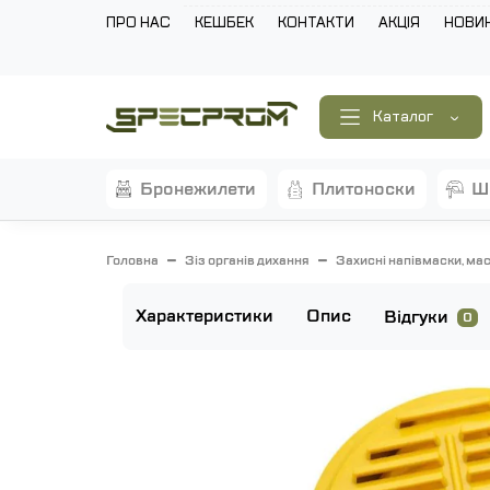
ПРО НАС
КЕШБЕК
КОНТАКТИ
АКЦІЯ
НОВИ
Каталог
бронежилети
плитоноски
Головна
Зіз органів дихання
Захисні напівмаски, мас
Характеристики
Опис
Відгуки
0