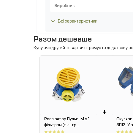
Виробник
Всі характеристики
Разом дешевше
Купуючи другий товар ви отримуєте додаткову зн
+
Респіратор Пульс-М з 1
Окуляри 
фільтром (фільтр
ЗП12-У 
флізелін)