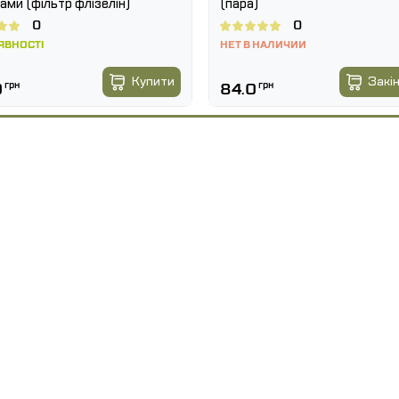
ами (фільтр флізелін)
(пара)
0
0
ЯВНОСТІ
НЕТ В НАЛИЧИИ
Купити
Закі
0
грн
84.0
грн