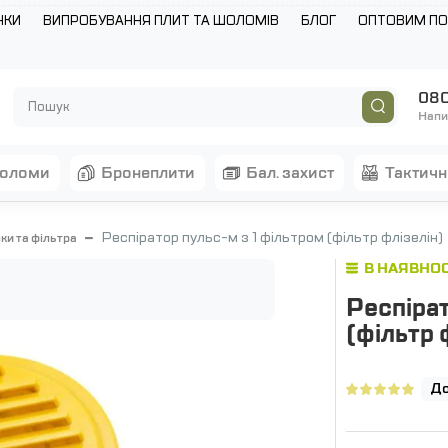
НКИ
ВИПРОБУВАННЯ ПЛИТ ТА ШОЛОМІВ
БЛОГ
ОПТОВИМ П
080
Напи
шоломи
бронеплити
бал. захист
тактич
Респіратор пульс-м з 1 фільтром (фільтр флізелін)
ки та фільтра
В НАЯВНОС
Респірат
(фільтр 
До