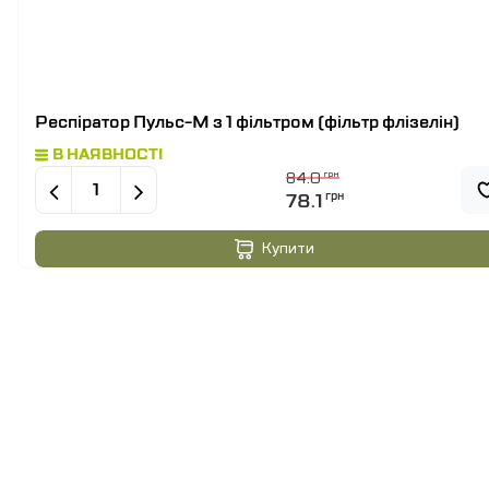
Респіратор Пульс-М з 1 фільтром (фільтр флізелін)
В НАЯВНОСТІ
84.0
грн
78.1
грн
Купити
+
лінники ONYB
Респіратор Пульс-М з 1
Ка
фільтром (фільтр
Si
флізелін)