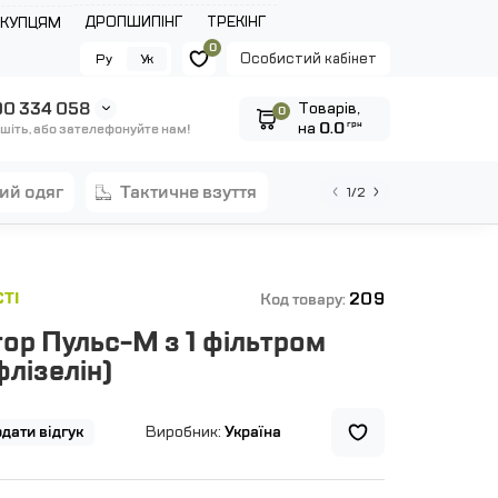
ДРОПШИПІНГ
ТРЕКІНГ
ОКУПЦЯМ
0
Особистий кабінет
Ру
Ук
0 334 058
Tоварів,
0
на
0.0
грн
шіть, або зателефонуйте нам!
ний одяг
тактичне взуття
1/2
209
ТІ
Код товару:
ор Пульс-М з 1 фільтром
флізелін)
дати відгук
Виробник:
Україна