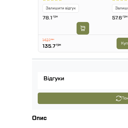
Залишити відгук
Залиши
78.1
грн
57.6
грн
142.1
грн
Куп
135.7
грн
Відгуки
Пок
Опис