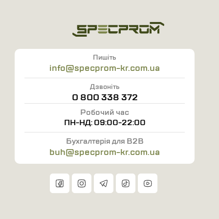
Область застосування:
нафтопереробна промисловість;
робота з абразивними матеріалами;
робота з листовим металом та іншими
Пишіть
металопрокатом;
info@specprom-kr.com.ua
робота з різними механізмами і машинами;
Дзвоніть
будівельні роботи.
0 800 338 372
Переваги роботи з нами:
Робочий час
- Додаткові знижки при замовленні від 50 комплектів
ПН-НД: 09:00-22:00
- Доставка транспортними компаніями
Бухгалтерія для B2B
- Індивідуальний підхід
buh@specprom-kr.com.ua
- Пошиття спецодягу будь-якої складності