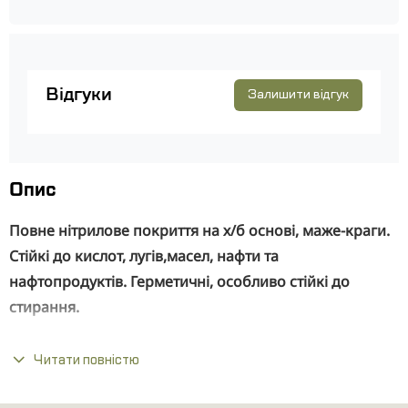
Відгуки
Залишити відгук
Опис
Повне нітрилове покриття на х/б основі, маже-краги.
Стійкі до кислот, лугів,масел, нафти та
нафтопродуктів. Герметичні, особливо стійкі до
стирання.
Рекомендовані натомість брезентових рукавиць,
Читати повністю
рукавиць з подвійним надолонником, суконних
рукавиць.