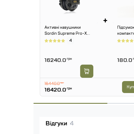
+
Активні навушники
Підсумок
Sordin Supreme Pro-X.
компакт
Олива
4
16240.0
грн
180.0
г
16440.0
грн
Куп
16420.0
грн
Відгуки
4