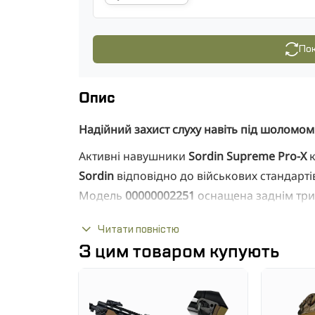
Пок
Опис
Надійний захист слуху навіть під шоломом
Активні навушники
Sordin Supreme Pro-X
к
Sordin
відповідно до військових стандарті
Модель
00000002251
оснащена заднім три
убір або шолом, а також двома захищени
Читати повністю
Конструкція забезпечує зниження гучних 
З цим товаром купують
важливих сигналів.
Особливості активних навушників Sordin S
Рівень захисту слуху: