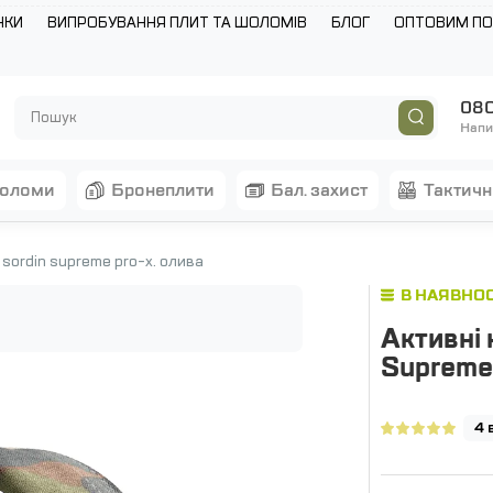
НКИ
ВИПРОБУВАННЯ ПЛИТ ТА ШОЛОМІВ
БЛОГ
ОПТОВИМ П
080
Напи
шоломи
бронеплити
бал. захист
тактич
sordin supreme pro-x. олива
В НАЯВНОС
Активні 
Supreme
4 