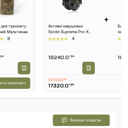
+
 для турнікету
Активні навушники
Баліс
ний. Мультикам
Sordin Supreme Pro-X.
захис
Олива
SPEC
8
4
на 30
рн
16240.0
грн
108
17440.0
грн
ити комплект
17320.0
грн
Залишити відгук