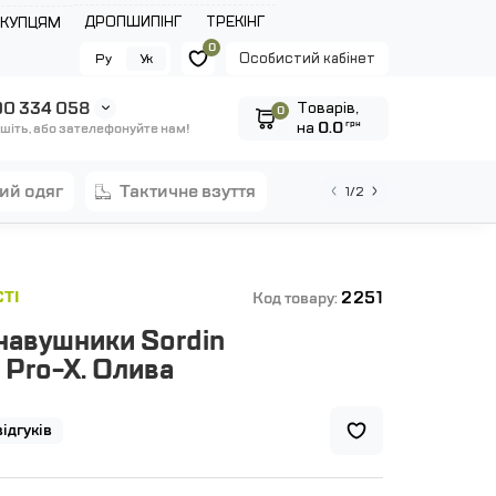
ДРОПШИПІНГ
ТРЕКІНГ
ОКУПЦЯМ
0
Особистий кабінет
Ру
Ук
0 334 058
Tоварів,
0
на
0.0
грн
шіть, або зателефонуйте нам!
ний одяг
тактичне взуття
1/2
2251
ТІ
Код товару:
навушники Sordin
 Pro-X. Олива
відгуків