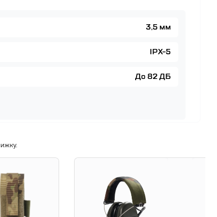
3,5 мм
IPX-5
До 82 ДБ
ижку.