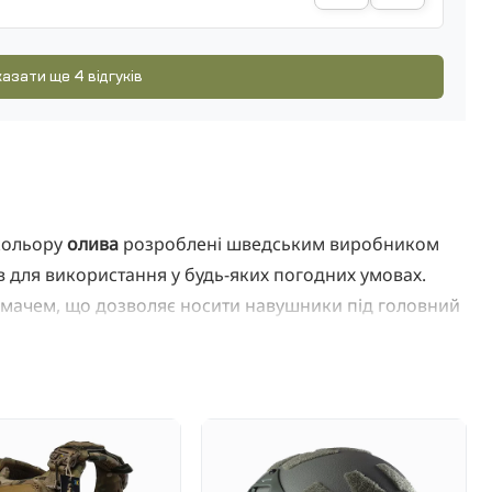
азати ще 4 відгуків
ольору
олива
розроблені шведським виробником
в для використання у будь-яких погодних умовах.
мачем, що дозволяє носити навушники під головний
ми мікрофонами для якісного стереозвучання.
звуків вище
82 дБ(А)
, зберігаючи при цьому чутність
upreme Pro-X: