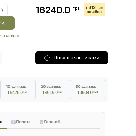
+ 812 грн
16240.0
грн
кешбек
ти
в складах
Покупка частинами
10 одиниць
20 одиниць
50 одиниць
15428.0
грн
14616.0
грн
13804.0
грн
а
Оплата
Гарантії