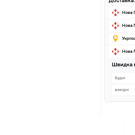
Доставка:
Нова 
Нова 
Укрпош
Нова 
Швидка 
будні
вихідні