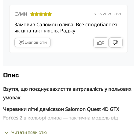
СУМИ
13.03.2025 18:26
Замовив Саломон олива. Все сподобалося
як ціна так і якість. Раджу
Відповісти
0
1
Опис
Взуття, що поєднує захист та витривалість у польових
умовах
Черевики літні демісезон Salomon Quest 4D GTX
Forces 2
в кольорі олива — тактична модель від
бренду
Salomon
, виготовлена з
шкіри нубук
. Взуття
Читати повністю
оснащене мембраною
Gore-Tex
та стійкою підошвою