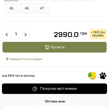
45
46
47
2990.0
+ 150 грн
грн
кешбек
Купити
Наявність в складах
від 554 грн в місяць
Покупка частинами
Оптова ціна: