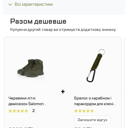
Всі характеристики
Разом дешевше
Купуючи другий товар ви отримуєте додаткову знижку.
+
Черевики літні
Брелок з карабіном і
демісезон Salomon
паракордом для ключів.
Quest 4D GTX Forces 2.
Олива
2
Олива.
Залишити відгук