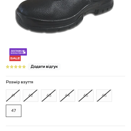
Додати відгук
Розмір взуття
41
42
43
44
45
46
47