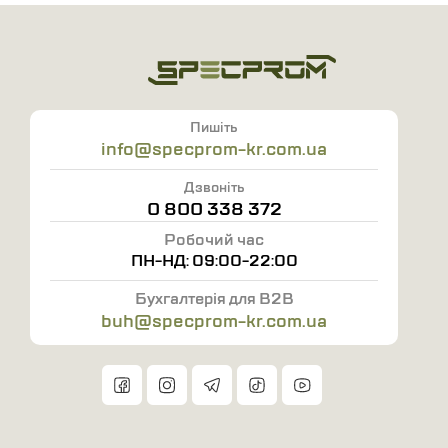
EN ISO 20345:2009
EN ISO 20347:2009
EN ISO 20346:2009
Відмітні характеристики:
Пишіть
info@specprom-kr.com.ua
Температура експлуатації від -15°C до +90°C
Розміри: 36-47
Дзвоніть
0 800 338 372
Тип: Черевики зварювальні
Виробник: ТОВ "Вишнєвська Взуттєва Фабрика"
Робочий час
ПН-НД: 09:00-22:00
Країна виробник: Україна
Колір: Чорний
Бухгалтерія для B2B
buh@specprom-kr.com.ua