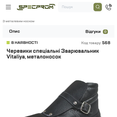
З металевим носком
Опис
Відгуки
0
568
В НАЯВНОСТІ
Код товару:
Черевики спеціальні Зварювальник
Vitaliya, металоносок