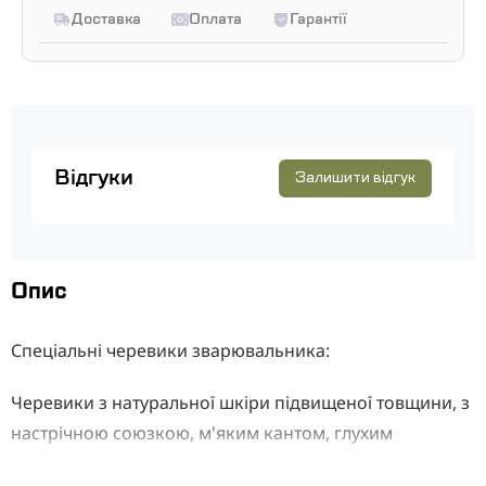
Доставка
Оплата
Гарантії
Відгуки
Залишити відгук
Опис
Спеціальні черевики зварювальника:
Черевики з натуральної шкіри підвищеної товщини, з
настрічною союзкою, м'яким кантом, глухим
клапаном, з антикорозійними петлями, на шнурках