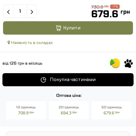
730.8
грн
-7 %
679.6
грн
Купити
Наявність в складах
від 126 грн в місяць
Покупка частинами
Оптова ціна:
10 одиниць
20 одиниць
50 одиниць
708.9
грн
694.3
грн
679.6
грн