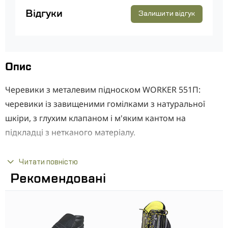
Відгуки
Залишити відгук
Опис
Черевики з металевим підноском WORKER 551П:
черевики із завищеними гомілками з натуральної
шкіри, з глухим клапаном і м'яким кантом на
підкладці з нетканого матеріалу.
Переваги:
Читати повністю
Рекомендовані
Верх з натуральної шкіри
Антикорозійна фурнітура
Металевий підносок стійкий до ударів з енергією
200 Дж і міцністю на зім'яття до 15 кг