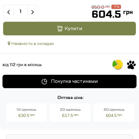
650.0
грн
-7 %
604.5
грн
Купити
Наявність в складах
від 112 грн в місяць
Покупка частинами
Оптова ціна:
10 одиниць
20 одиниць
50 одиниць
630.5
грн
617.5
грн
604.5
грн