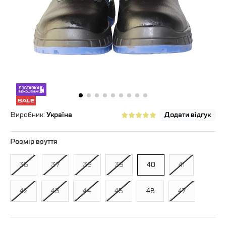
Виробник:
Україна
Додати відгук
Розмір взуття
36
37
38
39
40
41
42
43
44
45
46
47