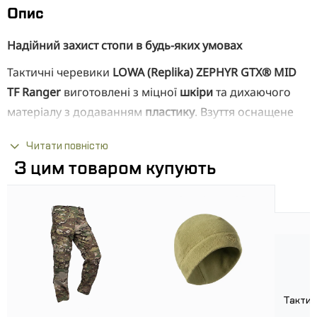
Опис
Надійний захист стопи в будь-яких умовах
Тактичні черевики
LOWA (Replika) ZEPHYR GTX® MID
TF Ranger
виготовлені з міцної
шкіри
та дихаючого
матеріалу з додаванням
пластику
. Взуття оснащене
мембраною
GORE-TEX
, яка забезпечує
Читати повністю
водонепроникність і водночас дозволяє волозі
З цим товаром купують
випаровуватися. Підошва
Double Injection DuraPU®
та устілка
ATC
гарантують стабільне пересування та
комфорт протягом усього дня носіння.
Особливості тактичних черевиків:
Дихаюча водонепроникна мембрана:
Мембрана
GORE-TEX
перешкоджає
Тактич
проникненню зовнішньої вологи, при