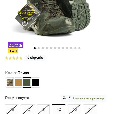
5 відгуків
Колір
: Олива
Розмір взуття
Визначити розмір
39
40
41
42
43
44