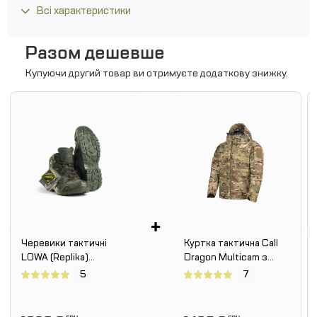
Всі характеристики
Разом дешевше
Купуючи другий товар ви отримуєте додаткову знижку.
+
Черевики тактичні
Куртка тактична Call
LOWA (Replika)
Dragon Multicam з
ZEPHYR GTX® MID TF
підкладкою Omni-Heat
5
7
Ranger. REPLIKA. Олива.