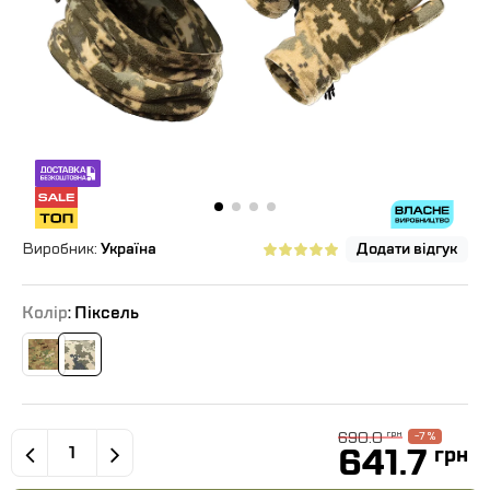
Виробник:
Україна
Додати відгук
Колір
: Піксель
690.0
грн
-7 %
641.7
грн