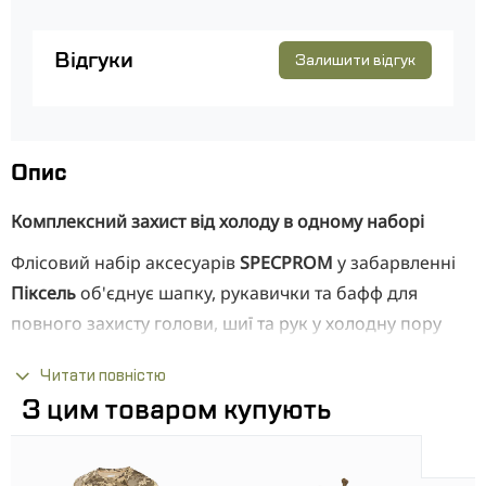
Відгуки
Залишити відгук
Опис
Комплексний захист від холоду в одному наборі
Флісовий набір аксесуарів
SPECPROM
у забарвленні
Піксель
об'єднує шапку, рукавички та бафф для
повного захисту голови, шиї та рук у холодну пору
року. Виріб виготовлений із зносостійкого
флісу
, який
Читати повністю
утримує тепло, відводить вологу та залишається
З цим товаром купують
легким і приємним до тіла. Анатомічний крій кожного
елемента набору забезпечує зручну посадку та
свободу рухів як у місті, так і на природі.