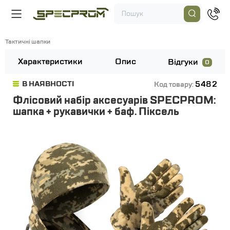
Тактичні шапки
Характеристики
Опис
Відгуки
0
5482
В НАЯВНОСТІ
Код товару:
Флісовий набір аксесуарів SPECPROM:
шапка + рукавички + баф. Піксель