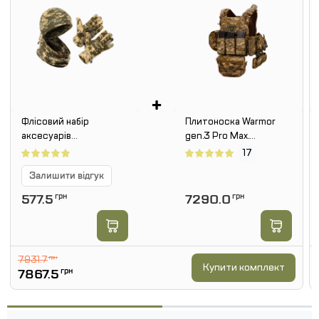
+
Флісовий набір
Плитоноска Warmor
аксесуарів
gen.3 Pro Max.
SPECPROM: шапка +
Система швидкого
17
рукавички + баф.
скидання. 7 підсумок.
Залишити відгук
Піксель
Піксель ММ14
577.5
грн
7290.0
грн
7931.7
грн
Купити комплект
7867.5
грн