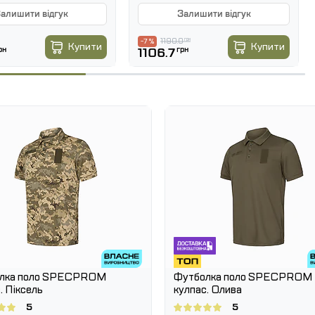
тенсивній експлуатації.
алишити відгук
Залишити відгук
1190.0
грн
-7 %
Купити
Купити
рн
1106.7
грн
 спорт, outdoor
лка поло SPECPROM
Футболка поло SPECPROM
. Піксель
кулпас. Олива
5
5