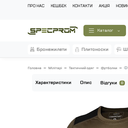
ПРО НАС
КЕШБЕК
КОНТАКТИ
АКЦІЯ
НОВИ
Каталог
бронежилети
плитоноски
Фу
Головна
Мілітарі
Тактичний одяг
Футболки
Характеристики
Опис
Відгуки
0