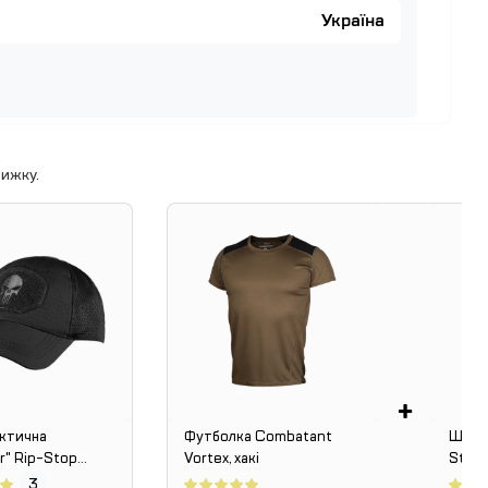
Україна
ижку.
+
актична
Футболка Combatant
Шорти
r" Rip-Stop
Vortex, хакі
Stop 
орна) з сіткою
SPEC
3