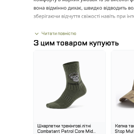
вона відмінно дихає, швидко відводить во
зберігаючи відчуття свіжості навіть при і
Сітчаста структура тканини забезпеч
Читати повністю
Легкий та еластичний матеріал не ско
З цим товаром купують
бронежилетом або екіпіруванням.
Міцна прошивка підвищує стійкість д
прань.
Мінімалістичний дизайн робить футбо
туризму та повсякденного використа
ПЕРЕВАГИ:
Відмінна терморегуляція та потовідв
Довговічність та стійкість до механі
Універсальність - підходить для армі
відпочинку.
Шкарпетки трекінгові літні
Кепка так
Combatant Patrol Core Mid
Stop Mul