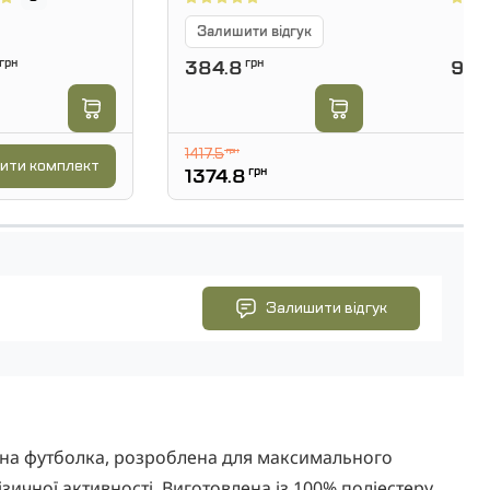
Залишити відгук
грн
384.8
грн
990
1417.5
грн
ити комплект
1374.8
грн
Залишити відгук
ична футболка, розроблена для максимального
ичної активності. Виготовлена ​​із 100% поліестеру,