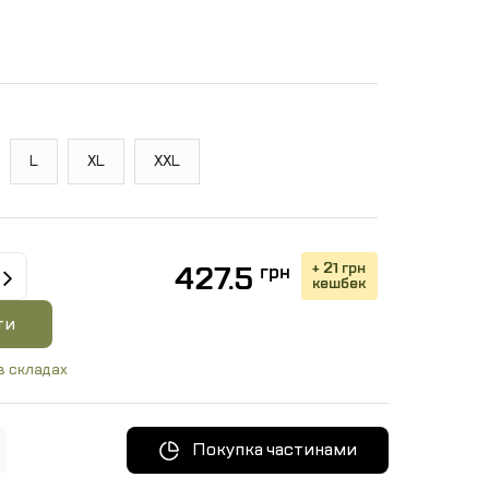
L
XL
XXL
+ 21 грн
427.5
грн
кешбек
ти
в складах
Покупка частинами