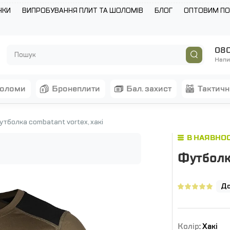
НКИ
ВИПРОБУВАННЯ ПЛИТ ТА ШОЛОМІВ
БЛОГ
ОПТОВИМ П
080
Напи
шоломи
бронеплити
бал. захист
тактич
тболка combatant vortex, хакі
В НАЯВНОС
Футболка
До
Колір
: Хакі