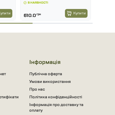
В НАЯВНОСТІ
В НАЯВ
1350.
-7 %
Купити
Купити
610.0
грн
1255.5
Інформація
нет
Публічна оферта
Умови використання
Про нас
ртифікати
Політика конфіденційності
Інформація про доставку та
оплату