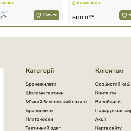
ЯВНОСТІ
В НАЯВНОСТІ
0.0
грн
Купити
0
грн
500.0
грн
Категорії
Клієнтам
Бронежилети
Особистий кабі
Шоломи тактичні
Контакти
М'який балістичний захист
Виробники
Бронеплити
Подарункові се
Плитоноски
Акції
Тактичний одяг
Карта сайту