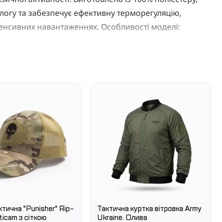
логу та забезпечує ефективну терморегуляцію,
нтенсивних навантаженнях. Особливості моделі:
ує відмінну вентиляцію та швидке висихання.
вує рухів та комфортний при носінні під
о зношування та зберігає форму після численних
лку універсальною - для військової служби, спорту,
ння.
едення.
чних навантажень.
ї, тренувань, полювання, походів та активного
тична "Punisher" Rip-
Тактична куртка вітровка Army
ticam з сіткою
Ukraine. Олива