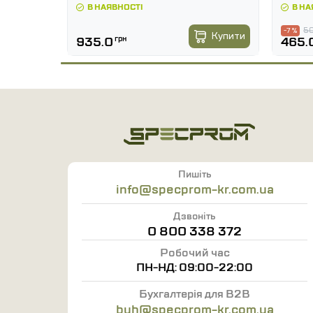
В НАЯВНОСТІ
В НА
50
-7 %
Купити
Купити
935.0
грн
465.
Пишіть
info@specprom-kr.com.ua
Дзвоніть
0 800 338 372
Робочий час
ПН-НД: 09:00-22:00
Бухгалтерія для B2B
buh@specprom-kr.com.ua