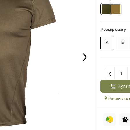
Розмір одягу
S
M
Купи
Наявність 