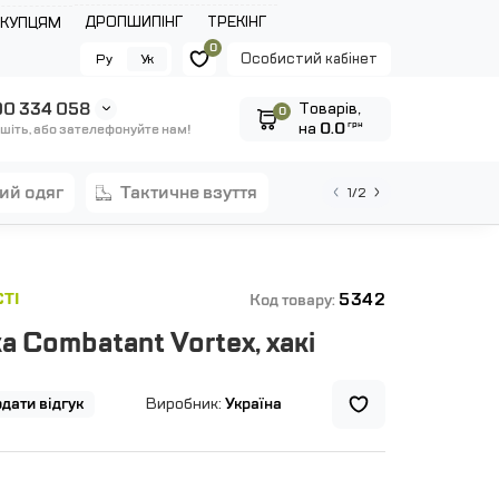
ДРОПШИПІНГ
ТРЕКІНГ
ОКУПЦЯМ
0
Особистий кабінет
Ру
Ук
0 334 058
Tоварів,
0
на
0.0
грн
шіть, або зателефонуйте нам!
ний одяг
тактичне взуття
1/2
5342
ТІ
Код товару:
 Combatant Vortex, хакі
дати відгук
Виробник:
Україна