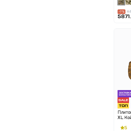
63
-7 %
5871.
Плитон
XL Кой
скидан
5
розмір