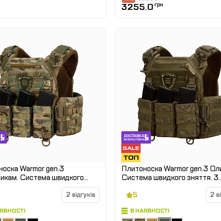
3255.0
грн
оска Warmor gen.3
Плитоноска Warmor gen.3 Олива.
икам. Система швидкого
Система швидкого зняття. 3
ня. 3 підсумки. (Великого
підсумки. (Великого розміру)
5
у)
2 відгуків
2 в
АЯВНОСТІ
В НАЯВНОСТІ