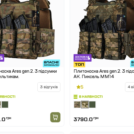
оска Ares gen.2. 3 підсумки
Плитоноска Ares gen.2. 3 під
ультикам.
АК. Пиксель ММ14
5
3 відгуків
4 в
АЯВНОСТІ
В НАЯВНОСТІ
.0
грн
3790.0
грн