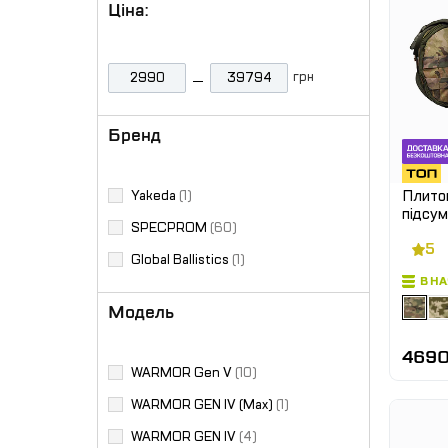
Ціна:
грн
Бренд
Плитон
Yakeda
(1)
підсу
SPECPROM
(60)
5
Global Ballistics
(1)
В Н
Модель
4690
WARMOR Gen V
(10)
WARMOR GEN IV (Max)
(1)
WARMOR GEN IV
(4)