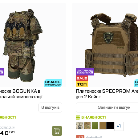
носка BOGUNKA в
Плитоноска SPECPROM Ar
альній комплектації:
gen.2 Койот
ичний захист шиї, плеч,
, паху, фартуху, поясу і ніг.
8 відгуків
Залишити відгук
АЯВНОСТІ
В НАЯВНОСТІ
+1
2789.3
грн
4.0
грн
3500.0
грн
-7 %