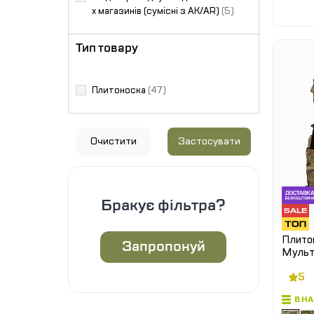
х магазинів (сумісні з АК/AR)
(5)
Тип товару
Плитоноска
(47)
Очистити
Застосувати
Бракує фільтра?
Плитон
Запропонуй
Мульт
скидан
5
розмір
В Н