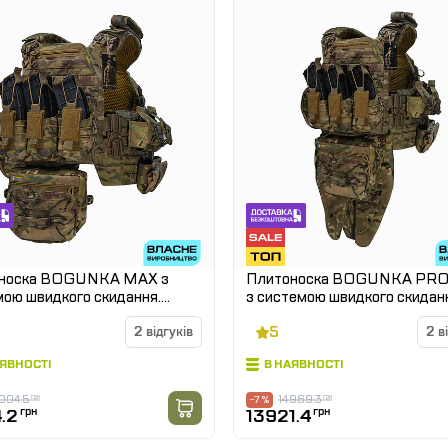
носка BOGUNKA MAX з
Плитоноска BOGUNKA PR
ою швидкого скидання.
з системою швидкого скидан
икам
Мутьтикам
5
2 відгуків
2 в
АЯВНОСТІ
В НАЯВНОСТІ
004.5
грн
14969.3
грн
-7 %
.2
грн
13921.4
грн