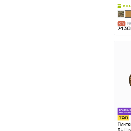
В Н
79
-7 %
7430
Плитон
XL Пі