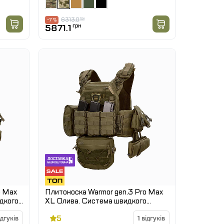
6313.0
грн
-7 %
5871.1
грн
o Max
Плитоноска Warmor gen.3 Pro Max
дкого
XL Олива. Система швидкого
ого
скидання. 7 підсумок. (Великого
5
ідгуків
розміру)
1 відгуків