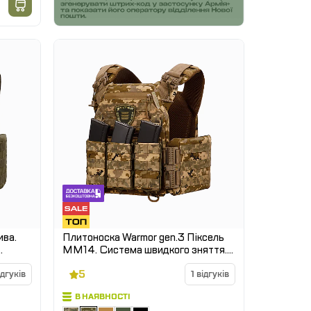
Плитоноска Warmor gen.3 Піксель
ММ14. Система швидкого зняття.
3 підсумки. (Великого розміру)
5
ідгуків
1 відгуків
В НАЯВНОСТІ