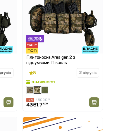
Плитоноска Ares gen.2 з
підсумками. Піксель
5
ідгуків
2 відгуків
В НАЯВНОСТІ
4690.0
грн
-7 %
4361.7
грн