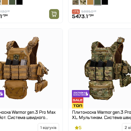
13.0
грн
5885.0
грн
-7 %
1
грн
5473.1
грн
оска Warmor gen.3 Pro Max
Плитоноска Warmor gen.3 Pr
от. Система швидкого
XL Мультикам. Система шви
ня. 7 підсумок. (Великого
скидання. 7 підсумок. (Велик
5
у)
1 відгуків
розміру)
2 в