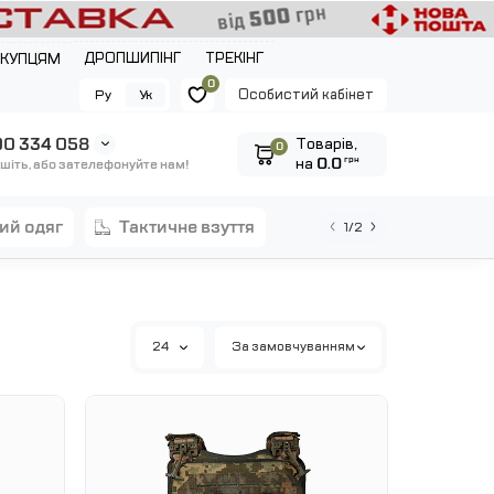
ДРОПШИПІНГ
ТРЕКІНГ
ОКУПЦЯМ
0
Особистий кабінет
Ру
Ук
0 334 058
Tоварів,
0
на
0.0
грн
шіть, або зателефонуйте нам!
ний одяг
тактичне взуття
1/2
24
За замовчуванням