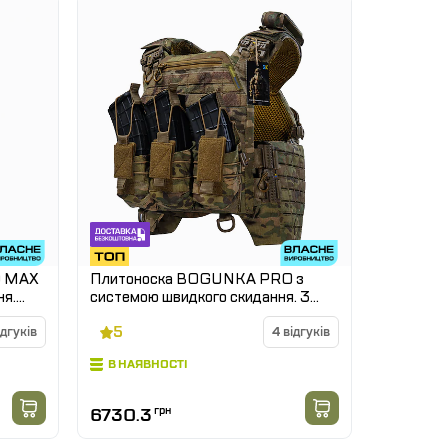
O MAX
Плитоноска BOGUNKA PRO з
ня.
системою швидкого скидання. 3
підсумки під АК + турнікет.
5
ідгуків
Мутьтикам
4 відгуків
В НАЯВНОСТІ
6730.3
грн