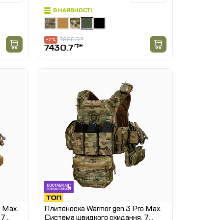
В НАЯВНОСТІ
7990.0
грн
-7 %
7430.7
грн
 Max.
Плитоноска Warmor gen.3 Pro Max.
 7
Система швидкого скидання. 7