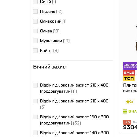
Синій
(1)
Піксель
(12)
Оливковий
(1)
Олива
(10)
Мультикам
(19)
Койот
(9)
Бічний захист
Плито
Відсік під боковий захист 210 х 400
систем
(продовгуватий)
(1)
Мутьт
Відсік під боковий захист 210 х 400
5
(3)
В Н
Відсік під боковий захист 150 х 300
10
-7 %
(продовгуватий)
(32)
9304
Відсік під боковий захист 140 х 300