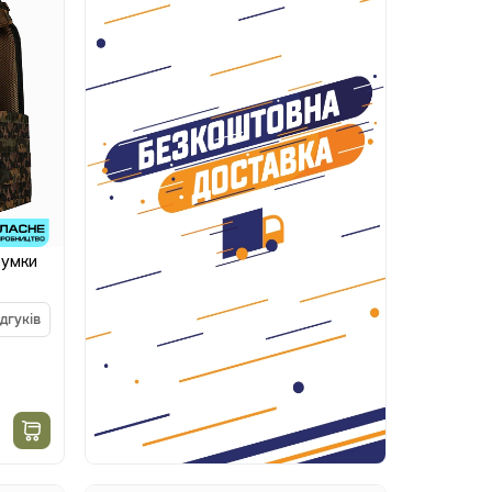
сумки
ідгуків