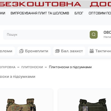
НКИ
ВИПРОБУВАННЯ ПЛИТ ТА ШОЛОМІВ
БЛОГ
ОПТОВИМ П
080
Напи
шоломи
бронеплити
бал. захист
тактич
Плитоноски з підсумками
КІПІРОВКА
ПЛИТОНОСКИ
носки з підсумками