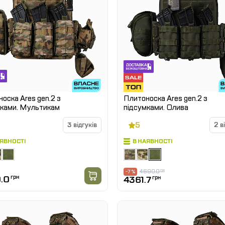
оска Ares gen.2 з
Плитоноска Ares gen.2 з
мками. Мультикам
підсумками. Олива
5
3 відгуків
2 в
АЯВНОСТІ
В НАЯВНОСТІ
4690.0
грн
-7 %
.0
грн
4361.7
грн