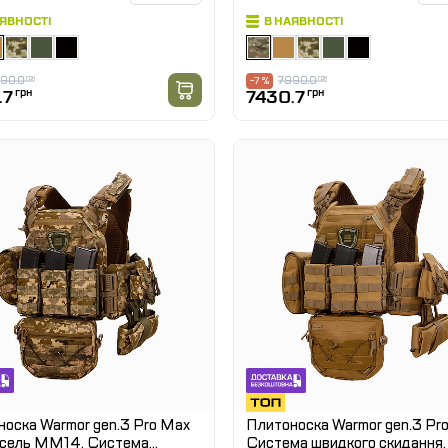
АЯВНОСТІ
В НАЯВНОСТІ
90.0
грн
7990.0
грн
-7 %
.7
грн
7430.7
грн
оска Warmor gen.3 Pro Max
Плитоноска Warmor gen.3 Pro
ксель ММ14. Система
Система швидкого скидання.