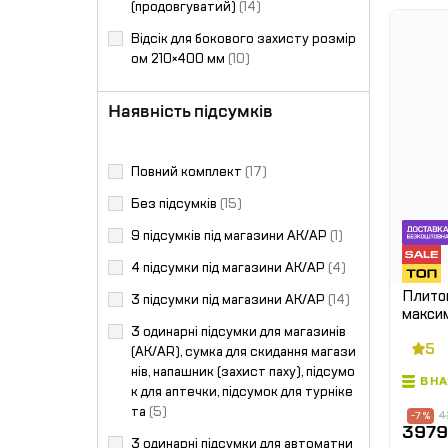
(продовгуватий)
(14)
Відсік для бокового захисту розмір
ом 210×400 мм
(10)
Наявність підсумків
Повний комплект
(17)
Без підсумків
(15)
9 підсумків під магазини АК/АР
(1)
4 підсумки під магазини АК/АР
(4)
Плито
3 підсумки під магазини АК/АР
(14)
максим
баліст
3 одинарні підсумки для магазинів
5
боковин
(АК/AR), сумка для скидання магази
нів, напашник (захист паху), підсумо
В Н
к для аптечки, підсумок для турніке
та
(5)
4
-7 %
3979
3 одинарні підсумки для автоматни