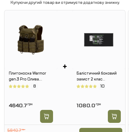
Купуючи другий товар ви отримуєте додаткову знижку.
+
Плитоноска Warmor
Балістичний боковий
gen.3 Pro Олива.
захист 2 клас
Система швидкого
SPECPROM. Розмір
8
10
зняття. 3 підсумки
150 на 300 мм
4640.7
грн
1080.0
грн
5840.7
грн