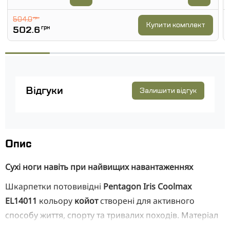
504.0
грн
Купити комплект
502.6
грн
Відгуки
Залишити відгук
Опис
Сухі ноги навіть при найвищих навантаженнях
Шкарпетки потовивідні
Pentagon Iris Coolmax
EL14011
кольору
койот
створені для активного
способу життя, спорту та тривалих походів. Матеріал
складається з
40% Coolmax
,
40% бавовни
,
17%