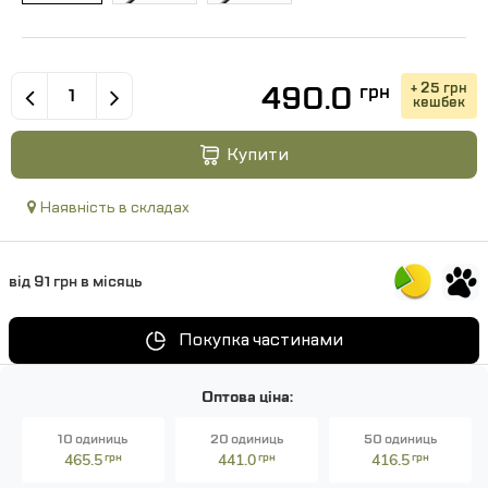
490.0
+ 25 грн
грн
кешбек
Купити
Наявність в складах
від 91 грн в місяць
Покупка частинами
Оптова ціна:
10 одиниць
20 одиниць
50 одиниць
465.5
грн
441.0
грн
416.5
грн