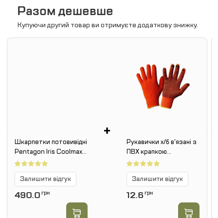
Разом дешевше
Купуючи другий товар ви отримуєте додаткову знижку.
+
Шкарпетки потовивідні
Рукавички х/б в'язані з
Pentagon Iris Coolmax
ПВХ крапкою
EL14011. Койот
(помаранчеві) 3 нитки
7 клас
Залишити відгук
Залишити відгук
490.0
грн
12.6
грн