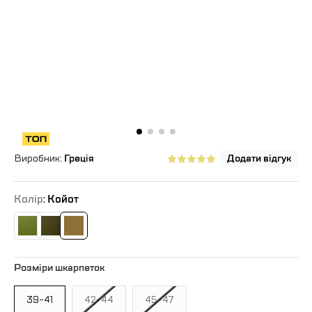
Виробник:
Греція
Додати відгук
Колір
: Койот
Розміри шкарпеток
39-41
42-44
45-47