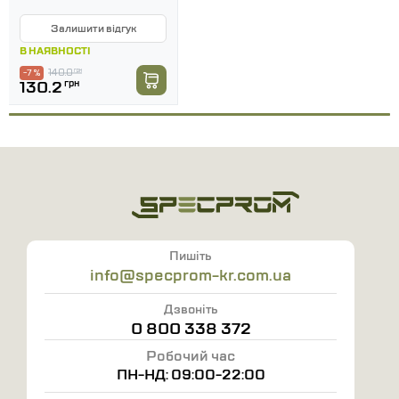
Залишити відгук
В НАЯВНОСТІ
140.0
грн
-7 %
130.2
грн
Пишіть
info@specprom-kr.com.ua
Дзвоніть
0 800 338 372
Робочий час
ПН-НД: 09:00-22:00