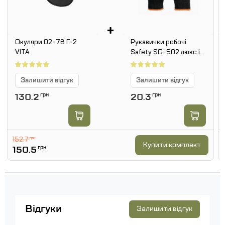
+
Окуляри 02-76 Г-2
Рукавички робочі
VITA
Safety SG-502 люкс із
ПВХ малюнком. Чорний
Залишити відгук
Залишити відгук
130.2
грн
20.3
грн
152.7
грн
Купити комплект
150.5
грн
Відгуки
Залишити відгук