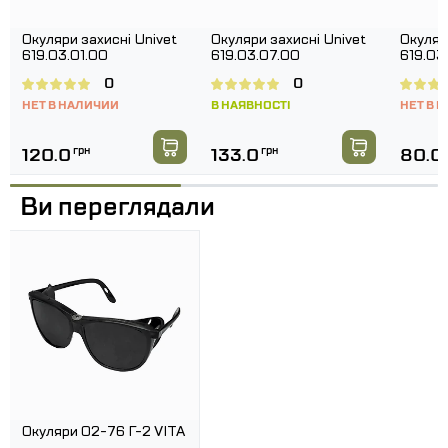
Окуляри захисні Univet
Окуляри захисні Univet
Окуляр
619.03.01.00
619.03.07.00
619.03
лінза
0
0
НЕТ В НАЛИЧИИ
В НАЯВНОСТІ
НЕТ В 
120.0
грн
133.0
грн
80.0
Ви переглядали
Окуляри 02-76 Г-2 VITA