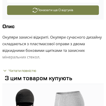
Показати ще 0 відгуків
Опис
Окуляри захисні відкриті. Окуляри сучасного дизайну
складаються з пластмасової оправи з двома
відкидними боковими щитками та захисних
мінеральних стекол.
Окуляри відрізняються щільним приляганням до лиця
Читати повністю
і зручним використанням протягом усього робочого
З цим товаром купують
дня. Зміцнене скло забезпечує високу ударну міцність
і надстійкості до дряпання і стирання.
Окуляри рекомендовані до застосування:
шліфувальних,