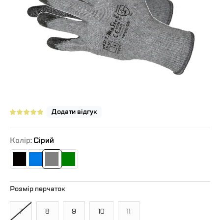
Додати відгук
Колір
: Сірий
Розмір перчаток
7
8
9
10
11