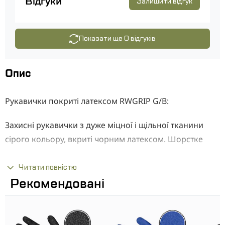
Відгуки
Залишити відгук
Показати ще 0 відгуків
Опис
Рукавички покриті латексом RWGRIP G/B:
Захисні рукавички з дуже міцної і щільної тканини
сірого кольору, вкриті чорним латексом. Шорстке
латексне покриття забезпечує маневреність і
надійний захоплення інструменту, знижує
Читати повністю
Рекомендовані
потрапляння бруду.
Переваги:
Міцний, гнучкий, стійкий до стирання і розриву