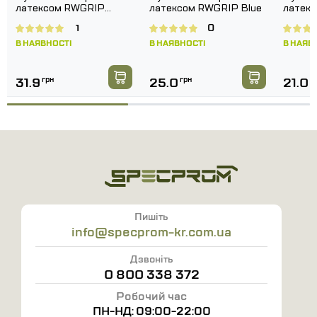
латексом RWGRIP
латексом RWGRIP Blue
латек
рукавички на руці
Black
1
0
Виготовлені відповідно до стандарту EN 388
В НАЯВНОСТІ
В НАЯВНОСТІ
В НАЯВ
Розмір: 10
Колір: червоний
31.9
грн
25.0
грн
21.0
г
Пишіть
info@specprom-kr.com.ua
Дзвоніть
0 800 338 372
Робочий час
ПН-НД: 09:00-22:00