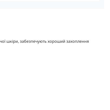
лячої шкіри, забезпечують хороший захоплення
ної
цної джинсової тканини в смужку
ою по лінії п'ясткових кісток і кінчиків пальців
ка краще лягала в руку
альців