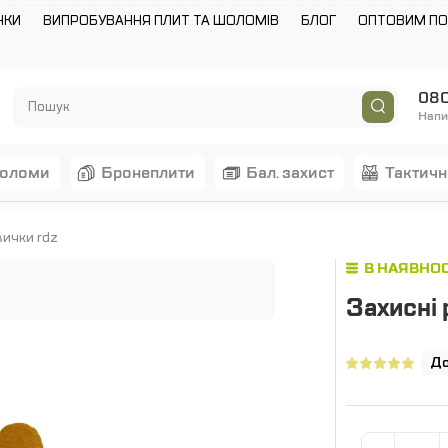
НКИ
ВИПРОБУВАННЯ ПЛИТ ТА ШОЛОМІВ
БЛОГ
ОПТОВИМ П
080
Напи
шоломи
бронеплити
бал. захист
тактич
вички rdz
В НАЯВНОС
Захисні
До