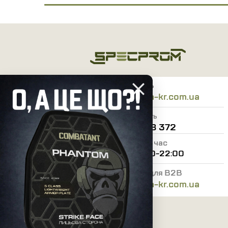
Пишіть
info@specprom-kr.com.ua
Дзвоніть
0 800 338 372
Робочий час
ПН-НД: 09:00-22:00
Бухгалтерія для B2B
buh@specprom-kr.com.ua