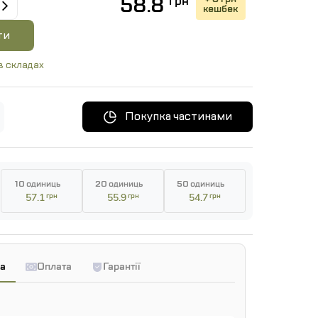
58.8
грн
кешбек
ти
в складах
Покупка частинами
10 одиниць
20 одиниць
50 одиниць
57.1
грн
55.9
грн
54.7
грн
а
Оплата
Гарантії