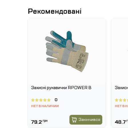
Сертифікат CE kat.1 - EN 420:2003+A1:2009
Рекомендовані
леон.
Захисні рукавички RPOWER B
Захисн
0
НЕТ В НАЛИЧИИ
НЕТ В 
Купити
Закінчився
79.2
грн
48.7
г