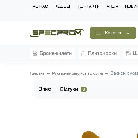
ПРО НАС
КЕШБЕК
КОНТАКТИ
АКЦІЯ
НОВИ
Каталог
бронежилети
плитоноски
Захисні рука
Головна
Рукавички спилкові і шкіряні
Опис
Відгуки
0