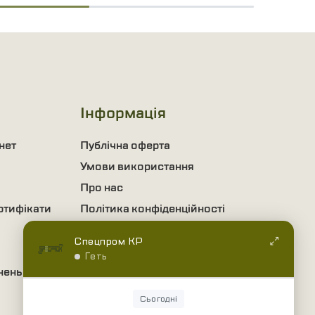
Інформація
нет
Публічна оферта
Умови використання
Про нас
ртифікати
Політика конфіденційності
Інформація про доставку та
Спецпром КР
оплату
Геть
Оптовим покупцям
нень
Дропшипінг
Сьогодні
Питання та відповіді