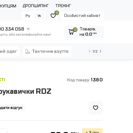
ДРОПШИПІНГ
ТРЕКІНГ
ОКУПЦЯМ
0
Особистий кабінет
Ру
Ук
0 334 058
Tоварів,
0
на
0.0
грн
шіть, або зателефонуйте нам!
ний одяг
тактичне взуття
1/2
1380
ТІ
Код товару:
 рукавички RDZ
дати відгук
+ 3 грн