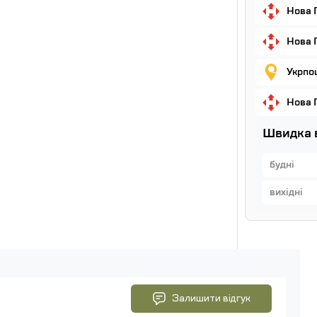
Нова 
Нова 
Укрпош
Нова 
Швидка 
будні
вихідні
Залишити відгук