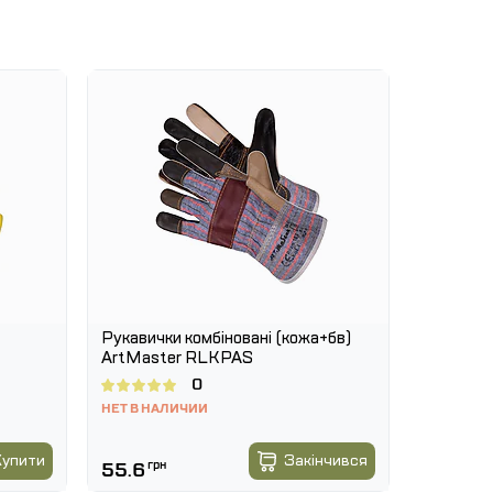
Рукавички комбіновані (кожа+бв)
Зварювал
ArtMaster RLKPAS
Чорний
0
НЕТ В НАЛИЧИИ
В НАЯВ
399.
-7 %
Купити
Закінчився
55.6
грн
371.1
грн