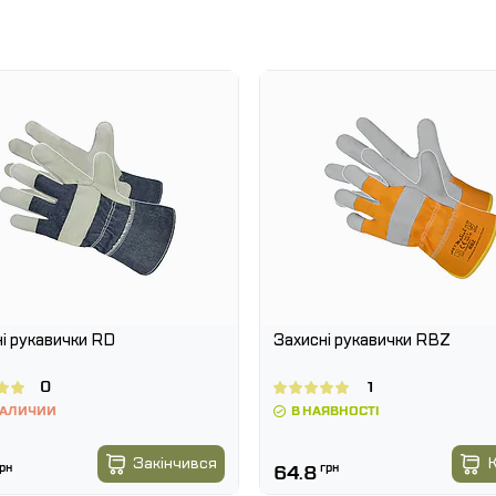
і рукавички RD
Захисні рукавички RBZ
0
1
НАЛИЧИИ
В НАЯВНОСТІ
Закінчився
рн
64.8
грн