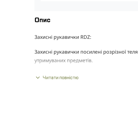
Опис
Захисні рукавички RDZ:
Захисні рукавички посилені розрізної те
утримуваних предметів.
Характеристики:
Читати повністю
Захоплення з коров'ячої шкіри спиля
Зовнішня частина прошита з дуже мі
Верхня частина посилена такий же шкір
На манжеті вшита гумка, щоб рукавич
Товста підкладка в області долонь і п
Розмір: 10